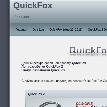
QuickFox
Главная
Главная
Dev Log
QuickFox (Aug 22, 2011)
QuickFox 2 (A
Данный ресурс посвящен проекту
QuickFox
.
Лог разработки QuickFox 2
Статус разработки QuickFox
С сайта можно скачать последние сборки QuickFox 2 и Qu
QuickFox 2
(2010/08/12)