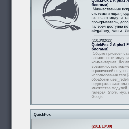
QuickFox 2 Alpha1 A
блогами]
Множественные испр
системы и ядра (подр
включает модули: гал
проигрыватель, допо
Галерея доступна п
st=gallery
, Блоги -
/b
(2010/02/13)
QuickFox 2 Alpha1 Fe
блогами]
Сборке присвоен ста
возможности модуля
комментариев. Добав
возможностью комме
ограничений по уров
использования тега [
обработки user_redef
поддержка системы п
множества модулей.
галерея, блоги, муз.
Google.
QuickFox
(2011/10/30)