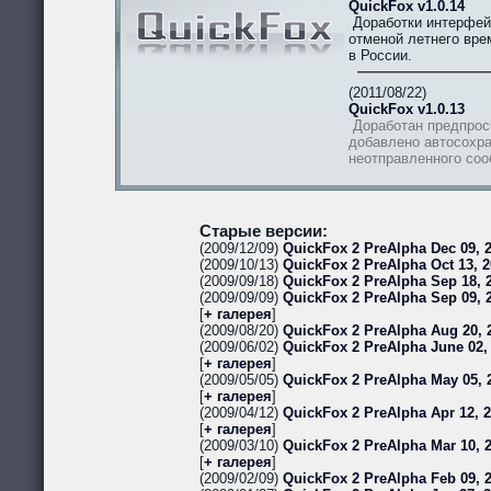
QuickFox v1.0.14
Доработки интерфей
отменой летнего вре
в России.
(2011/08/22)
QuickFox v1.0.13
Доработан предпрос
добавлено автосохра
неотправленного со
Старые версии:
(2009/12/09)
QuickFox 2 PreAlpha Dec 09, 2
(2009/10/13)
QuickFox 2 PreAlpha Oct 13, 2
(2009/09/18)
QuickFox 2 PreAlpha Sep 18, 2
(2009/09/09)
QuickFox 2 PreAlpha Sep 09, 
[
+ галерея
]
(2009/08/20)
QuickFox 2 PreAlpha Aug 20, 
(2009/06/02)
QuickFox 2 PreAlpha June 02,
[
+ галерея
]
(2009/05/05)
QuickFox 2 PreAlpha May 05, 
[
+ галерея
]
(2009/04/12)
QuickFox 2 PreAlpha Apr 12, 
[
+ галерея
]
(2009/03/10)
QuickFox 2 PreAlpha Mar 10, 
[
+ галерея
]
(2009/02/09)
QuickFox 2 PreAlpha Feb 09, 