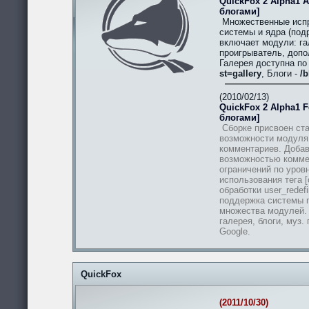
QuickFox 2 Alpha1 A
блогами]
Множественные испр
системы и ядра (подр
включает модули: гал
проигрыватель, допо
Галерея доступна п
st=gallery
, Блоги -
/b
(2010/02/13)
QuickFox 2 Alpha1 Fe
блогами]
Сборке присвоен ста
возможности модуля
комментариев. Добав
возможностью комме
ограничений по уров
использования тега [
обработки user_redef
поддержка системы п
множества модулей.
галерея, блоги, муз.
Google.
QuickFox
(2011/10/30)