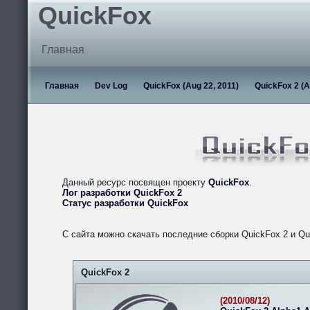
QuickFox
Главная
Главная
Dev Log
QuickFox (Aug 22, 2011)
QuickFox 2 (A
Данный ресурс посвящен проекту
QuickFox
.
Лог разработки QuickFox 2
Статус разработки QuickFox
С сайта можно скачать последние сборки QuickFox 2 и Qu
QuickFox 2
(2010/08/12)