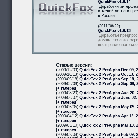
QuickFox v1.0.14
Доработки интерфей
отменой летнего вре
в России.
(2011/08/22)
QuickFox v1.0.13
Доработан предпрос
добавлено автосохра
неотправленного со
Старые версии:
(2009/12/09)
QuickFox 2 PreAlpha Dec 09, 2
(2009/10/13)
QuickFox 2 PreAlpha Oct 13, 2
(2009/09/18)
QuickFox 2 PreAlpha Sep 18, 2
(2009/09/09)
QuickFox 2 PreAlpha Sep 09, 
[
+ галерея
]
(2009/08/20)
QuickFox 2 PreAlpha Aug 20, 
(2009/06/02)
QuickFox 2 PreAlpha June 02,
[
+ галерея
]
(2009/05/05)
QuickFox 2 PreAlpha May 05, 
[
+ галерея
]
(2009/04/12)
QuickFox 2 PreAlpha Apr 12, 
[
+ галерея
]
(2009/03/10)
QuickFox 2 PreAlpha Mar 10, 
[
+ галерея
]
(2009/02/09)
QuickFox 2 PreAlpha Feb 09, 