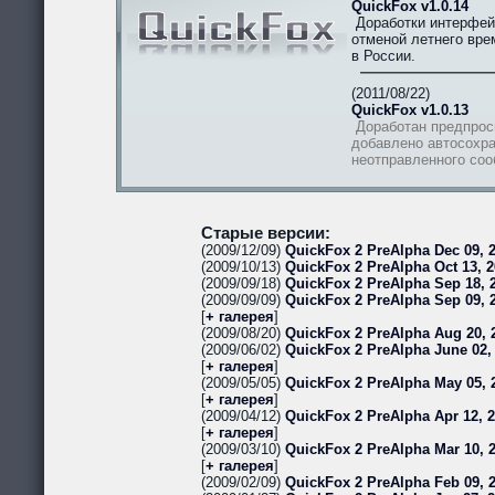
QuickFox v1.0.14
Доработки интерфей
отменой летнего вре
в России.
(2011/08/22)
QuickFox v1.0.13
Доработан предпрос
добавлено автосохра
неотправленного со
Старые версии:
(2009/12/09)
QuickFox 2 PreAlpha Dec 09, 2
(2009/10/13)
QuickFox 2 PreAlpha Oct 13, 2
(2009/09/18)
QuickFox 2 PreAlpha Sep 18, 2
(2009/09/09)
QuickFox 2 PreAlpha Sep 09, 
[
+ галерея
]
(2009/08/20)
QuickFox 2 PreAlpha Aug 20, 
(2009/06/02)
QuickFox 2 PreAlpha June 02,
[
+ галерея
]
(2009/05/05)
QuickFox 2 PreAlpha May 05, 
[
+ галерея
]
(2009/04/12)
QuickFox 2 PreAlpha Apr 12, 
[
+ галерея
]
(2009/03/10)
QuickFox 2 PreAlpha Mar 10, 
[
+ галерея
]
(2009/02/09)
QuickFox 2 PreAlpha Feb 09, 