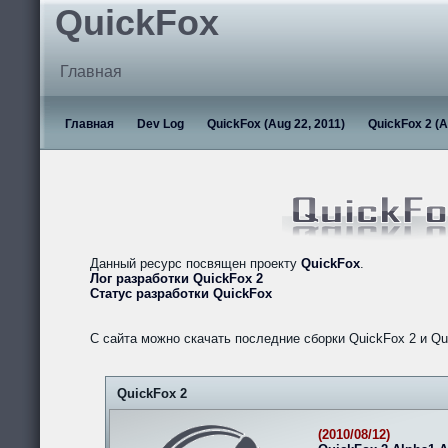
QuickFox
Главная
Главная
Dev Log
QuickFox (Aug 22, 2011)
QuickFox 2 (A
Данный ресурс посвящен проекту
QuickFox
.
Лог разработки QuickFox 2
Статус разработки QuickFox
С сайта можно скачать последние сборки QuickFox 2 и Qu
QuickFox 2
(2010/08/12)