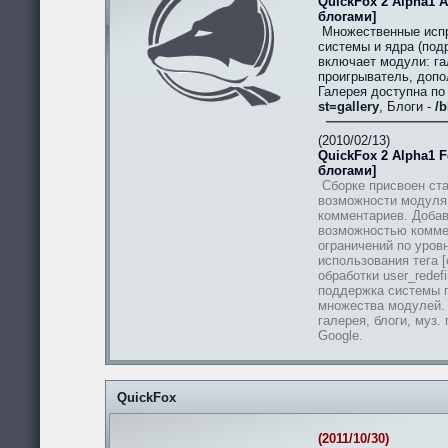
QuickFox 2 Alpha1 A
блогами]
Множественные испр
системы и ядра (подр
включает модули: гал
проигрыватель, допо
Галерея доступна п
st=gallery
, Блоги -
/b
(2010/02/13)
QuickFox 2 Alpha1 Fe
блогами]
Сборке присвоен ста
возможности модуля
комментариев. Добав
возможностью комме
ограничений по уров
использования тега [
обработки user_redef
поддержка системы п
множества модулей.
галерея, блоги, муз.
Google.
QuickFox
(2011/10/30)