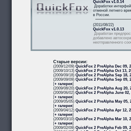
QuickFox v1.0.14
Доработки интерфей
отменой летнего вре
в России.
(2011/08/22)
QuickFox v1.0.13
Доработан предпрос
добавлено автосохра
неотправленного со
Старые версии:
(2009/12/09)
QuickFox 2 PreAlpha Dec 09, 2
(2009/10/13)
QuickFox 2 PreAlpha Oct 13, 2
(2009/09/18)
QuickFox 2 PreAlpha Sep 18, 2
(2009/09/09)
QuickFox 2 PreAlpha Sep 09, 
[
+ галерея
]
(2009/08/20)
QuickFox 2 PreAlpha Aug 20, 
(2009/06/02)
QuickFox 2 PreAlpha June 02,
[
+ галерея
]
(2009/05/05)
QuickFox 2 PreAlpha May 05, 
[
+ галерея
]
(2009/04/12)
QuickFox 2 PreAlpha Apr 12, 
[
+ галерея
]
(2009/03/10)
QuickFox 2 PreAlpha Mar 10, 
[
+ галерея
]
(2009/02/09)
QuickFox 2 PreAlpha Feb 09, 