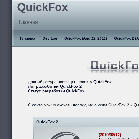
QuickFox
Главная
Главная
Dev Log
QuickFox (Aug 22, 2011)
QuickFox 2 (A
Данный ресурс посвящен проекту
QuickFox
.
Лог разработки QuickFox 2
Статус разработки QuickFox
С сайта можно скачать последние сборки QuickFox 2 и Qu
QuickFox 2
(2010/08/12)