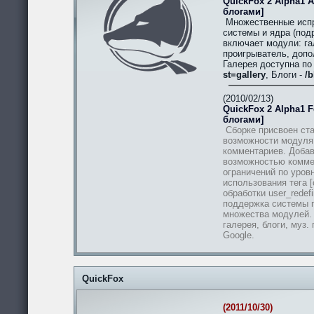
QuickFox 2 Alpha1 A
блогами]
Множественные испр
системы и ядра (подр
включает модули: гал
проигрыватель, допо
Галерея доступна п
st=gallery
, Блоги -
/b
(2010/02/13)
QuickFox 2 Alpha1 Fe
блогами]
Сборке присвоен ста
возможности модуля
комментариев. Добав
возможностью комме
ограничений по уров
использования тега [
обработки user_redef
поддержка системы п
множества модулей.
галерея, блоги, муз.
Google.
QuickFox
(2011/10/30)