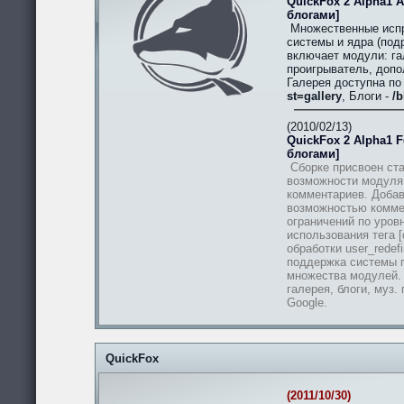
QuickFox 2 Alpha1 A
блогами]
Множественные испр
системы и ядра (подр
включает модули: гал
проигрыватель, допо
Галерея доступна п
st=gallery
, Блоги -
/b
(2010/02/13)
QuickFox 2 Alpha1 Fe
блогами]
Сборке присвоен ста
возможности модуля
комментариев. Добав
возможностью комме
ограничений по уров
использования тега [
обработки user_redef
поддержка системы п
множества модулей.
галерея, блоги, муз.
Google.
QuickFox
(2011/10/30)