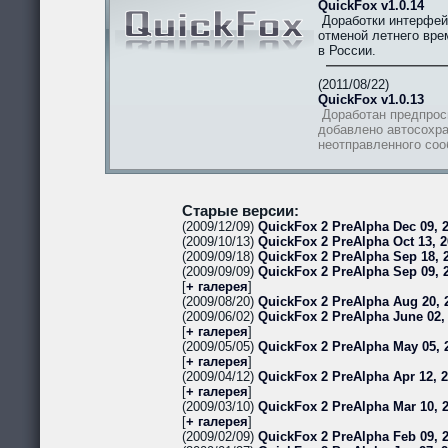
QuickFox v1.0.14
Доработки интерфей
отменой летнего вре
в России.
(2011/08/22)
QuickFox v1.0.13
Доработан предпрос
добавлено автосохра
неотправленного со
Старые версии:
(2009/12/09)
QuickFox 2 PreAlpha Dec 09, 2
(2009/10/13)
QuickFox 2 PreAlpha Oct 13, 2
(2009/09/18)
QuickFox 2 PreAlpha Sep 18, 2
(2009/09/09)
QuickFox 2 PreAlpha Sep 09, 
[
+ галерея
]
(2009/08/20)
QuickFox 2 PreAlpha Aug 20, 
(2009/06/02)
QuickFox 2 PreAlpha June 02,
[
+ галерея
]
(2009/05/05)
QuickFox 2 PreAlpha May 05, 
[
+ галерея
]
(2009/04/12)
QuickFox 2 PreAlpha Apr 12, 
[
+ галерея
]
(2009/03/10)
QuickFox 2 PreAlpha Mar 10, 
[
+ галерея
]
(2009/02/09)
QuickFox 2 PreAlpha Feb 09, 