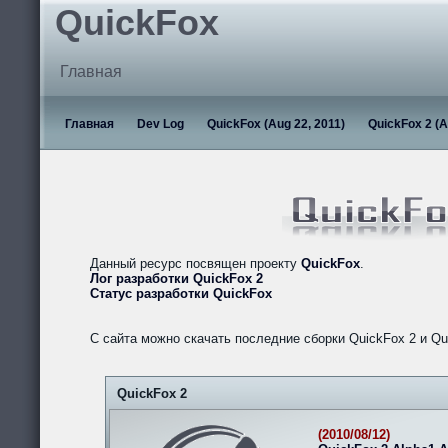
QuickFox
Главная
Главная
Dev Log
QuickFox (Aug 22, 2011)
QuickFox 2 (A
Данный ресурс посвящен проекту
QuickFox
.
Лог разработки QuickFox 2
Статус разработки QuickFox
С сайта можно скачать последние сборки QuickFox 2 и Qu
QuickFox 2
(2010/08/12)