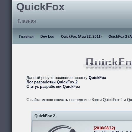
QuickFox
Главная
Главная
Dev Log
QuickFox (Aug 22, 2011)
QuickFox 2 (A
Данный ресурс посвящен проекту
QuickFox
.
Лог разработки QuickFox 2
Статус разработки QuickFox
С сайта можно скачать последние сборки QuickFox 2 и Qu
QuickFox 2
(2010/08/12)