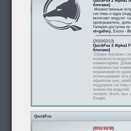
QuickFox 2 Alpha1 A
блогами]
Множественные испр
системы и ядра (подр
включает модули: гал
проигрыватель, допо
Галерея доступна п
st=gallery
, Блоги -
/b
(2010/02/13)
QuickFox 2 Alpha1 Fe
блогами]
Сборке присвоен ста
возможности модуля
комментариев. Добав
возможностью комме
ограничений по уров
использования тега [
обработки user_redef
поддержка системы п
множества модулей.
галерея, блоги, муз.
Google.
QuickFox
(2011/10/30)