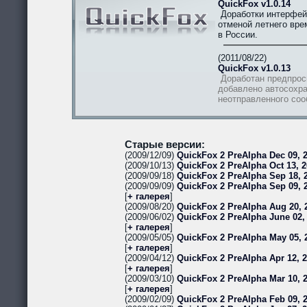
QuickFox v1.0.14
Доработки интерфей
отменой летнего вре
в России.
(2011/08/22)
QuickFox v1.0.13
Доработан предпрос
добавлено автосохра
неотправленного со
Старые версии:
(2009/12/09)
QuickFox 2 PreAlpha Dec 09, 2
(2009/10/13)
QuickFox 2 PreAlpha Oct 13, 2
(2009/09/18)
QuickFox 2 PreAlpha Sep 18, 2
(2009/09/09)
QuickFox 2 PreAlpha Sep 09, 
[
+ галерея
]
(2009/08/20)
QuickFox 2 PreAlpha Aug 20, 
(2009/06/02)
QuickFox 2 PreAlpha June 02,
[
+ галерея
]
(2009/05/05)
QuickFox 2 PreAlpha May 05, 
[
+ галерея
]
(2009/04/12)
QuickFox 2 PreAlpha Apr 12, 
[
+ галерея
]
(2009/03/10)
QuickFox 2 PreAlpha Mar 10, 
[
+ галерея
]
(2009/02/09)
QuickFox 2 PreAlpha Feb 09, 