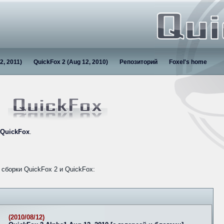
2, 2011)
QuickFox 2 (Aug 12, 2010)
Репозиторий
Foxel's home
QuickFox
.
сборки QuickFox 2 и QuickFox:
(2010/08/12)