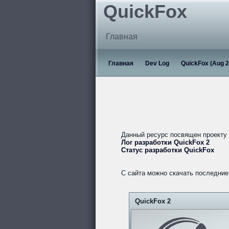
QuickFox
Главная
Главная
Dev Log
QuickFox (Aug 2
Данный ресурс посвящен проекту
Лог разработки QuickFox 2
Статус разработки QuickFox
С сайта можно скачать последние 
QuickFox 2