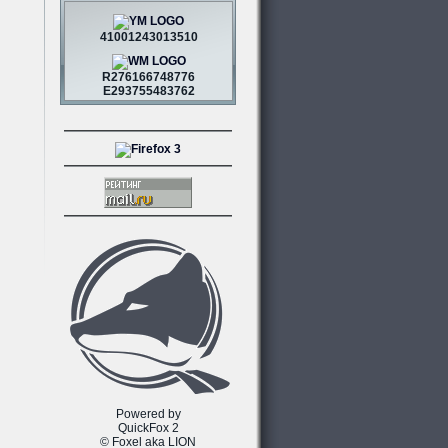
41001243013510
R276166748776
E293755483762
Powered by
QuickFox 2
© Foxel aka LION