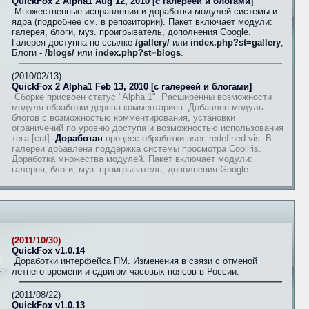
QuickFox 2 Alpha1 Aug 12, 2010 [с галереей и блогами]
Множественные исправления и доработки модулей системы и
ядра (подробнее см. в репозитории). Пакет включает модули:
галерея, блоги, муз. проигрыватель, дополнения Google.
Галерея доступна по ссылке
/gallery/
или
index.php?st=gallery
,
Блоги -
/blogs/
или
index.php?st=blogs
.
(2010/02/13)
QuickFox 2 Alpha1 Feb 13, 2010 [с галереей и блогами]
Сборке присвоен статус "Alpha 1". Расширенны возможности
модуля обработки дерева комментариев. Добавлен модуль
блогов с возможностью комментирования, установки
ограничений по уровню доступа и возможностью использования
тега [cut].
Доработан
процесс обработки user_redefined.vis. В
галереи добавлена поддержка системы просмотра Cooliris.
Доработка множества модулей. Пакет включает модули:
галерея, блоги, муз. проигрыватель, дополнения Google.
(2011/10/30)
QuickFox v1.0.14
Доработки интерфейса ПМ. Изменения в связи с отменой
летнего времени и сдвигом часовых поясов в России.
(2011/08/22)
QuickFox v1.0.13