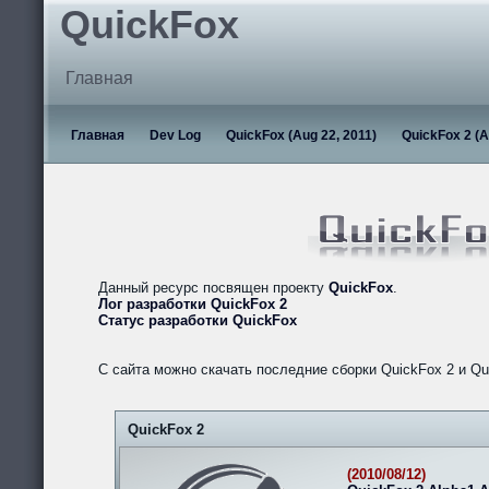
QuickFox
Главная
Главная
Dev Log
QuickFox (Aug 22, 2011)
QuickFox 2 (A
Данный ресурс посвящен проекту
QuickFox
.
Лог разработки QuickFox 2
Статус разработки QuickFox
С сайта можно скачать последние сборки QuickFox 2 и Qu
QuickFox 2
(2010/08/12)