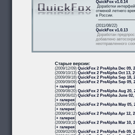
QuickFox v1.0.14
Доработки интерфей
отменой летнего вре
в России.
(2011/08/22)
QuickFox v1.0.13
Доработан предпрос
добавлено автосохра
неотправленного со
Старые версии:
(2009/12/09)
QuickFox 2 PreAlpha Dec 09, 2
(2009/10/13)
QuickFox 2 PreAlpha Oct 13, 2
(2009/09/18)
QuickFox 2 PreAlpha Sep 18, 2
(2009/09/09)
QuickFox 2 PreAlpha Sep 09, 
[
+ галерея
]
(2009/08/20)
QuickFox 2 PreAlpha Aug 20, 
(2009/06/02)
QuickFox 2 PreAlpha June 02,
[
+ галерея
]
(2009/05/05)
QuickFox 2 PreAlpha May 05, 
[
+ галерея
]
(2009/04/12)
QuickFox 2 PreAlpha Apr 12, 
[
+ галерея
]
(2009/03/10)
QuickFox 2 PreAlpha Mar 10, 
[
+ галерея
]
(2009/02/09)
QuickFox 2 PreAlpha Feb 09, 