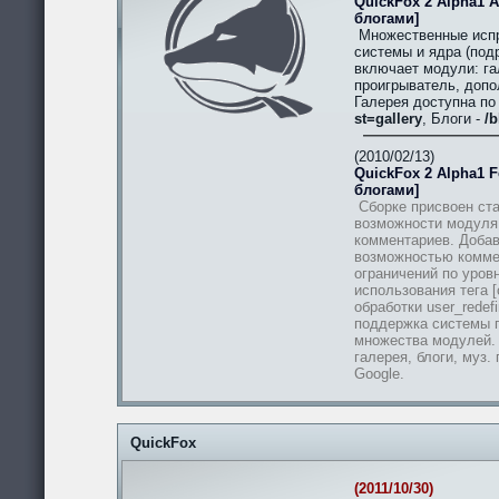
QuickFox 2 Alpha1 A
блогами]
Множественные испр
системы и ядра (подр
включает модули: гал
проигрыватель, допо
Галерея доступна п
st=gallery
, Блоги -
/b
(2010/02/13)
QuickFox 2 Alpha1 Fe
блогами]
Сборке присвоен ста
возможности модуля
комментариев. Добав
возможностью комме
ограничений по уров
использования тега [
обработки user_redef
поддержка системы п
множества модулей.
галерея, блоги, муз.
Google.
QuickFox
(2011/10/30)