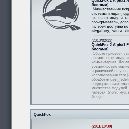
QuickFox 2 Alpha1 A
блогами]
Множественные испр
системы и ядра (подр
включает модули: гал
проигрыватель, допо
Галерея доступна п
st=gallery
, Блоги -
/b
(2010/02/13)
QuickFox 2 Alpha1 Fe
блогами]
Сборке присвоен ста
возможности модуля
комментариев. Добав
возможностью комме
ограничений по уров
использования тега [
обработки user_redef
поддержка системы п
множества модулей.
галерея, блоги, муз.
Google.
QuickFox
(2011/10/30)