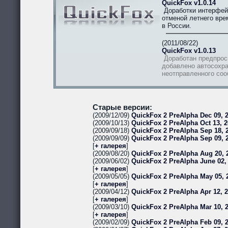
QuickFox v1.0.14
Доработки интерфей
отменой летнего вре
в России.
(2011/08/22)
QuickFox v1.0.13
Доработан предпрос
добавлено автосохра
неотправленного со
Старые версии:
(2009/12/09)
QuickFox 2 PreAlpha Dec 09, 2
(2009/10/13)
QuickFox 2 PreAlpha Oct 13, 2
(2009/09/18)
QuickFox 2 PreAlpha Sep 18, 2
(2009/09/09)
QuickFox 2 PreAlpha Sep 09, 
[
+ галерея
]
(2009/08/20)
QuickFox 2 PreAlpha Aug 20, 
(2009/06/02)
QuickFox 2 PreAlpha June 02,
[
+ галерея
]
(2009/05/05)
QuickFox 2 PreAlpha May 05, 
[
+ галерея
]
(2009/04/12)
QuickFox 2 PreAlpha Apr 12, 
[
+ галерея
]
(2009/03/10)
QuickFox 2 PreAlpha Mar 10, 
[
+ галерея
]
(2009/02/09)
QuickFox 2 PreAlpha Feb 09, 