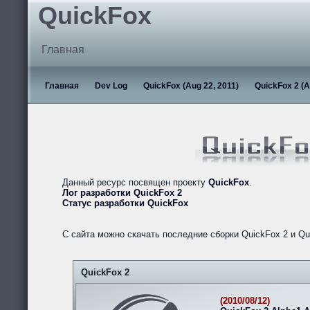
QuickFox
Главная
Главная
Dev Log
QuickFox (Aug 22, 2011)
QuickFox 2 (A
Данный ресурс посвящен проекту
QuickFox
.
Лог разработки QuickFox 2
Статус разработки QuickFox
С сайта можно скачать последние сборки QuickFox 2 и Qu
QuickFox 2
(2010/08/12)