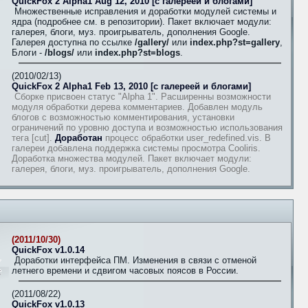
QuickFox 2 Alpha1 Aug 12, 2010 [с галереей и блогами]
Множественные исправления и доработки модулей системы и
ядра (подробнее см. в репозитории). Пакет включает модули:
галерея, блоги, муз. проигрыватель, дополнения Google.
Галерея доступна по ссылке
/gallery/
или
index.php?st=gallery
,
Блоги -
/blogs/
или
index.php?st=blogs
.
(2010/02/13)
QuickFox 2 Alpha1 Feb 13, 2010 [с галереей и блогами]
Сборке присвоен статус "Alpha 1". Расширенны возможности
модуля обработки дерева комментариев. Добавлен модуль
блогов с возможностью комментирования, установки
ограничений по уровню доступа и возможностью использования
тега [cut].
Доработан
процесс обработки user_redefined.vis. В
галереи добавлена поддержка системы просмотра Cooliris.
Доработка множества модулей. Пакет включает модули:
галерея, блоги, муз. проигрыватель, дополнения Google.
(2011/10/30)
QuickFox v1.0.14
Доработки интерфейса ПМ. Изменения в связи с отменой
летнего времени и сдвигом часовых поясов в России.
(2011/08/22)
QuickFox v1.0.13