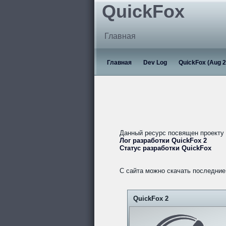
QuickFox
Главная
Главная
Dev Log
QuickFox (Aug 2
Данный ресурс посвящен проекту
Лог разработки QuickFox 2
Статус разработки QuickFox
С сайта можно скачать последние 
QuickFox 2