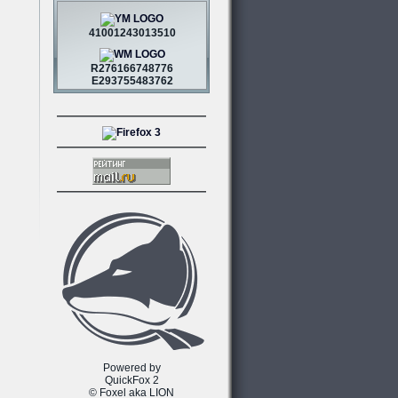
41001243013510
R276166748776
E293755483762
Powered by
QuickFox 2
© Foxel aka LION