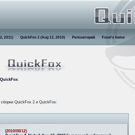
2, 2011)
QuickFox 2 (Aug 12, 2010)
Репозиторий
Foxel's home
QuickFox
.
сборки QuickFox 2 и QuickFox:
(2010/08/12)