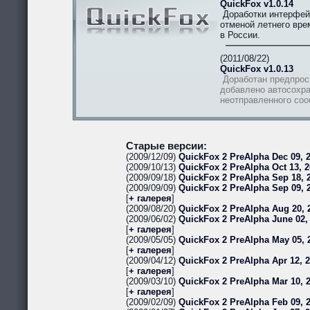
QuickFox v1.0.14
Доработки интерфей
отменой летнего вре
в России.
(2011/08/22)
QuickFox v1.0.13
Доработан предпрос
добавлено автосохра
неотправленного со
Старые версии:
(2009/12/09)
QuickFox 2 PreAlpha Dec 09, 2
(2009/10/13)
QuickFox 2 PreAlpha Oct 13, 2
(2009/09/18)
QuickFox 2 PreAlpha Sep 18, 2
(2009/09/09)
QuickFox 2 PreAlpha Sep 09, 
[
+ галерея
]
(2009/08/20)
QuickFox 2 PreAlpha Aug 20, 
(2009/06/02)
QuickFox 2 PreAlpha June 02,
[
+ галерея
]
(2009/05/05)
QuickFox 2 PreAlpha May 05, 
[
+ галерея
]
(2009/04/12)
QuickFox 2 PreAlpha Apr 12, 
[
+ галерея
]
(2009/03/10)
QuickFox 2 PreAlpha Mar 10, 
[
+ галерея
]
(2009/02/09)
QuickFox 2 PreAlpha Feb 09, 