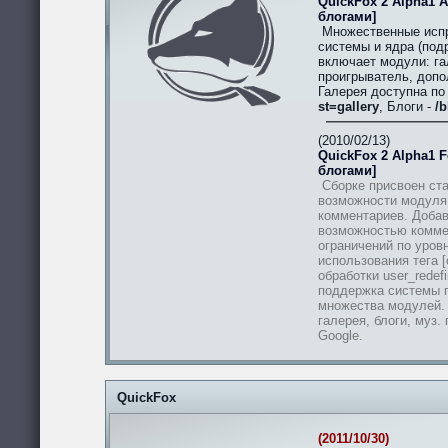
QuickFox 2 Alpha1 A
блогами]
Множественные испр
системы и ядра (подр
включает модули: гал
проигрыватель, допо
Галерея доступна п
st=gallery
, Блоги -
/b
(2010/02/13)
QuickFox 2 Alpha1 Fe
блогами]
Сборке присвоен ста
возможности модуля
комментариев. Добав
возможностью комме
ограничений по уров
использования тега [
обработки user_redef
поддержка системы п
множества модулей.
галерея, блоги, муз.
Google.
QuickFox
(2011/10/30)