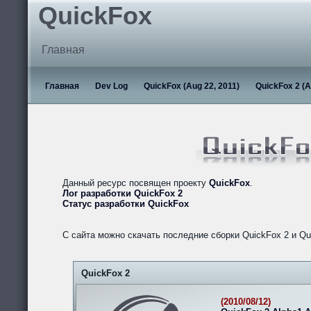
QuickFox
Главная
Главная
Dev Log
QuickFox (Aug 22, 2011)
QuickFox 2 (A
Данный ресурс посвящен проекту
QuickFox
.
Лог разработки QuickFox 2
Статус разработки QuickFox
С сайта можно скачать последние сборки QuickFox 2 и Qu
QuickFox 2
(2010/08/12)