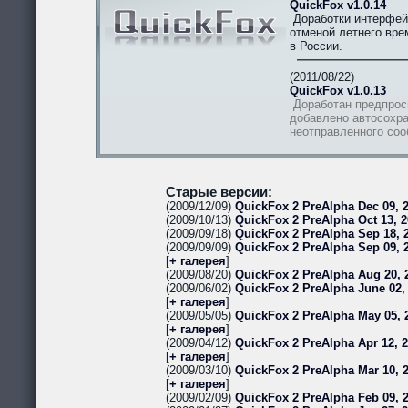
QuickFox v1.0.14
Доработки интерфей
отменой летнего вре
в России.
(2011/08/22)
QuickFox v1.0.13
Доработан предпрос
добавлено автосохра
неотправленного со
Старые версии:
(2009/12/09)
QuickFox 2 PreAlpha Dec 09, 2
(2009/10/13)
QuickFox 2 PreAlpha Oct 13, 2
(2009/09/18)
QuickFox 2 PreAlpha Sep 18, 2
(2009/09/09)
QuickFox 2 PreAlpha Sep 09, 
[
+ галерея
]
(2009/08/20)
QuickFox 2 PreAlpha Aug 20, 
(2009/06/02)
QuickFox 2 PreAlpha June 02,
[
+ галерея
]
(2009/05/05)
QuickFox 2 PreAlpha May 05, 
[
+ галерея
]
(2009/04/12)
QuickFox 2 PreAlpha Apr 12, 
[
+ галерея
]
(2009/03/10)
QuickFox 2 PreAlpha Mar 10, 
[
+ галерея
]
(2009/02/09)
QuickFox 2 PreAlpha Feb 09, 