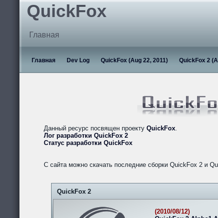
QuickFox
Главная
Главная
Dev Log
QuickFox (Aug 22, 2011)
QuickFox 2 (A
Данный ресурс посвящен проекту
QuickFox
.
Лог разработки QuickFox 2
Статус разработки QuickFox
С сайта можно скачать последние сборки QuickFox 2 и Qu
QuickFox 2
(2010/08/12)