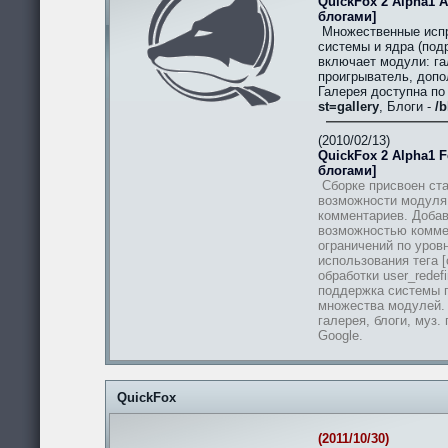
QuickFox 2 Alpha1 A
блогами]
Множественные испр
системы и ядра (подр
включает модули: гал
проигрыватель, допо
Галерея доступна п
st=gallery
, Блоги -
/b
(2010/02/13)
QuickFox 2 Alpha1 Fe
блогами]
Сборке присвоен ста
возможности модуля
комментариев. Добав
возможностью комме
ограничений по уров
использования тега [
обработки user_redef
поддержка системы п
множества модулей.
галерея, блоги, муз.
Google.
QuickFox
(2011/10/30)