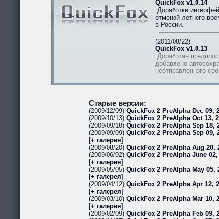
QuickFox v1.0.14
Доработки интерфей
отменой летнего вре
в России.
(2011/08/22)
QuickFox v1.0.13
Доработан предпрос
добавлено автосохра
неотправленного со
Старые версии:
(2009/12/09)
QuickFox 2 PreAlpha Dec 09, 2
(2009/10/13)
QuickFox 2 PreAlpha Oct 13, 2
(2009/09/18)
QuickFox 2 PreAlpha Sep 18, 2
(2009/09/09)
QuickFox 2 PreAlpha Sep 09, 
[
+ галерея
]
(2009/08/20)
QuickFox 2 PreAlpha Aug 20, 
(2009/06/02)
QuickFox 2 PreAlpha June 02,
[
+ галерея
]
(2009/05/05)
QuickFox 2 PreAlpha May 05, 
[
+ галерея
]
(2009/04/12)
QuickFox 2 PreAlpha Apr 12, 
[
+ галерея
]
(2009/03/10)
QuickFox 2 PreAlpha Mar 10, 
[
+ галерея
]
(2009/02/09)
QuickFox 2 PreAlpha Feb 09, 