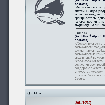
QuickFox 2 Alpha1 A
блогами]
Множественные испр
системы и ядра (подр
включает модули: гал
проигрыватель, допо
Галерея доступна п
st=gallery
, Блоги -
/b
(2010/02/13)
QuickFox 2 Alpha1 Fe
блогами]
Сборке присвоен ста
возможности модуля
комментариев. Добав
возможностью комме
ограничений по уров
использования тега [
обработки user_redef
поддержка системы п
множества модулей.
галерея, блоги, муз.
Google.
QuickFox
(2011/10/30)