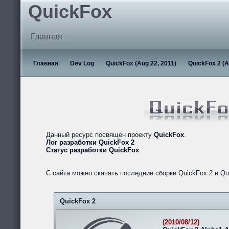
QuickFox
Главная
Главная
Dev Log
QuickFox (Aug 22, 2011)
QuickFox 2 (A
Данный ресурс посвящен проекту
QuickFox
.
Лог разработки QuickFox 2
Статус разработки QuickFox
С сайта можно скачать последние сборки QuickFox 2 и Qu
QuickFox 2
(2010/08/12)