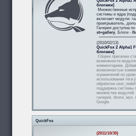
QuickFox 2 Alpha1 A
блогами]
Множественные испр
системы и ядра (подр
включает модули: гал
проигрыватель, допо
Галерея доступна п
st=gallery
, Блоги -
/b
(2010/02/13)
QuickFox 2 Alpha1 Fe
блогами]
Сборке присвоен ста
возможности модуля
комментариев. Добав
возможностью комме
ограничений по уров
использования тега [
обработки user_redef
поддержка системы п
множества модулей.
галерея, блоги, муз.
Google.
QuickFox
(2011/10/30)