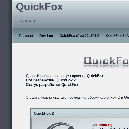
QuickFox
Главная
Главная
Dev Log
QuickFox (Aug 22, 2011)
QuickFox 2 (A
Данный ресурс посвящен проекту
QuickFox
.
Лог разработки QuickFox 2
Статус разработки QuickFox
С сайта можно скачать последние сборки QuickFox 2 и Qu
QuickFox 2
(2010/08/12)