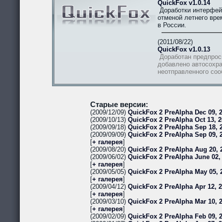
QuickFox v1.0.14
Доработки интерфей
отменой летнего вре
в России.
(2011/08/22)
QuickFox v1.0.13
Доработан предпрос
добавлено автосохра
неотправленного со
Старые версии:
(2009/12/09)
QuickFox 2 PreAlpha Dec 09, 2
(2009/10/13)
QuickFox 2 PreAlpha Oct 13, 2
(2009/09/18)
QuickFox 2 PreAlpha Sep 18, 2
(2009/09/09)
QuickFox 2 PreAlpha Sep 09, 
[
+ галерея
]
(2009/08/20)
QuickFox 2 PreAlpha Aug 20, 
(2009/06/02)
QuickFox 2 PreAlpha June 02,
[
+ галерея
]
(2009/05/05)
QuickFox 2 PreAlpha May 05, 
[
+ галерея
]
(2009/04/12)
QuickFox 2 PreAlpha Apr 12, 
[
+ галерея
]
(2009/03/10)
QuickFox 2 PreAlpha Mar 10, 
[
+ галерея
]
(2009/02/09)
QuickFox 2 PreAlpha Feb 09, 