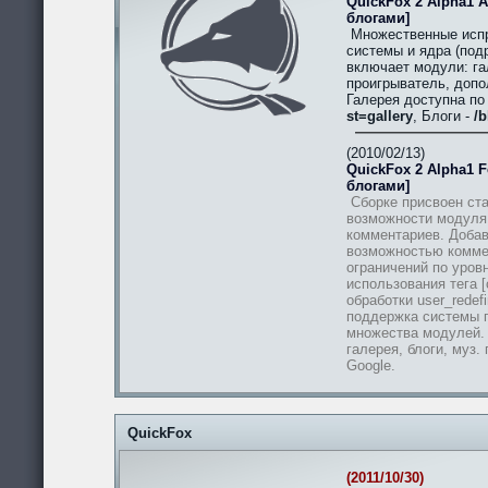
QuickFox 2 Alpha1 A
блогами]
Множественные испр
системы и ядра (подр
включает модули: гал
проигрыватель, допо
Галерея доступна п
st=gallery
, Блоги -
/b
(2010/02/13)
QuickFox 2 Alpha1 Fe
блогами]
Сборке присвоен ста
возможности модуля
комментариев. Добав
возможностью комме
ограничений по уров
использования тега [
обработки user_redef
поддержка системы п
множества модулей.
галерея, блоги, муз.
Google.
QuickFox
(2011/10/30)