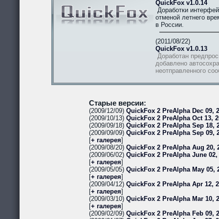
QuickFox v1.0.14
Доработки интерфей
отменой летнего вре
в России.
(2011/08/22)
QuickFox v1.0.13
Доработан предпрос
добавлено автосохра
неотправленного со
Старые версии:
(2009/12/09)
QuickFox 2 PreAlpha Dec 09, 2
(2009/10/13)
QuickFox 2 PreAlpha Oct 13, 2
(2009/09/18)
QuickFox 2 PreAlpha Sep 18, 2
(2009/09/09)
QuickFox 2 PreAlpha Sep 09, 
[
+ галерея
]
(2009/08/20)
QuickFox 2 PreAlpha Aug 20, 
(2009/06/02)
QuickFox 2 PreAlpha June 02,
[
+ галерея
]
(2009/05/05)
QuickFox 2 PreAlpha May 05, 
[
+ галерея
]
(2009/04/12)
QuickFox 2 PreAlpha Apr 12, 
[
+ галерея
]
(2009/03/10)
QuickFox 2 PreAlpha Mar 10, 
[
+ галерея
]
(2009/02/09)
QuickFox 2 PreAlpha Feb 09, 