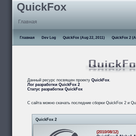
QuickFox
Главная
Главная
Dev Log
QuickFox (Aug 22, 2011)
QuickFox 2 (A
Данный ресурс посвящен проекту
QuickFox
.
Лог разработки QuickFox 2
Статус разработки QuickFox
С сайта можно скачать последние сборки QuickFox 2 и Qu
QuickFox 2
(2010/08/12)