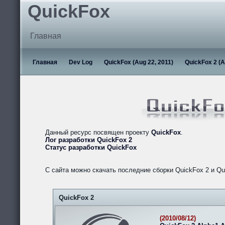
QuickFox
Главная
Главная
Dev Log
QuickFox (Aug 22, 2011)
QuickFox 2 (A
Данный ресурс посвящен проекту
QuickFox
.
Лог разработки QuickFox 2
Статус разработки QuickFox
С сайта можно скачать последние сборки QuickFox 2 и Qu
QuickFox 2
(2010/08/12)