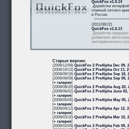
QuickFox v1.0.14
Доработки интерфей
отменой летнего вре
в России.
(2011/08/22)
QuickFox v1.0.13
Доработан предпрос
добавлено автосохра
неотправленного со
Старые версии:
(2009/12/09)
QuickFox 2 PreAlpha Dec 09, 2
(2009/10/13)
QuickFox 2 PreAlpha Oct 13, 2
(2009/09/18)
QuickFox 2 PreAlpha Sep 18, 2
(2009/09/09)
QuickFox 2 PreAlpha Sep 09, 
[
+ галерея
]
(2009/08/20)
QuickFox 2 PreAlpha Aug 20, 
(2009/06/02)
QuickFox 2 PreAlpha June 02,
[
+ галерея
]
(2009/05/05)
QuickFox 2 PreAlpha May 05, 
[
+ галерея
]
(2009/04/12)
QuickFox 2 PreAlpha Apr 12, 
[
+ галерея
]
(2009/03/10)
QuickFox 2 PreAlpha Mar 10, 
[
+ галерея
]
(2009/02/09)
QuickFox 2 PreAlpha Feb 09, 