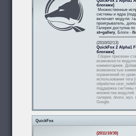
QuickFox 2 Alpha1 A
блогами]
Множественные испр
системы и ядра (подр
включает модули: гал
проигрыватель, допо
Галерея доступна п
st=gallery
, Блоги -
/b
(2010/02/13)
QuickFox 2 Alpha1 Fe
блогами]
Сборке присвоен ста
возможности модуля
комментариев. Добав
возможностью комме
ограничений по уров
использования тега [
обработки user_redef
поддержка системы п
множества модулей.
галерея, блоги, муз.
Google.
QuickFox
(2011/10/30)