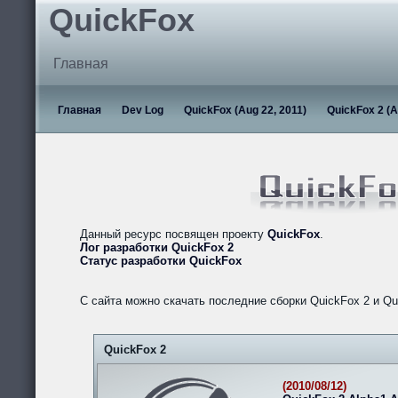
QuickFox
Главная
Главная
Dev Log
QuickFox (Aug 22, 2011)
QuickFox 2 (A
Данный ресурс посвящен проекту
QuickFox
.
Лог разработки QuickFox 2
Статус разработки QuickFox
С сайта можно скачать последние сборки QuickFox 2 и Qu
QuickFox 2
(2010/08/12)