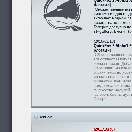
QuickFox 2 Alpha1 A
блогами]
Множественные испр
системы и ядра (подр
включает модули: гал
проигрыватель, допо
Галерея доступна п
st=gallery
, Блоги -
/b
(2010/02/13)
QuickFox 2 Alpha1 Fe
блогами]
Сборке присвоен ста
возможности модуля
комментариев. Добав
возможностью комме
ограничений по уров
использования тега [
обработки user_redef
поддержка системы п
множества модулей.
галерея, блоги, муз.
Google.
QuickFox
(2011/10/30)