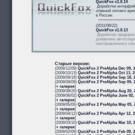
QuickFox v1.0.14
Доработки интерфей
отменой летнего вре
в России.
(2011/08/22)
QuickFox v1.0.13
Доработан предпрос
добавлено автосохра
неотправленного со
Старые версии:
(2009/12/09)
QuickFox 2 PreAlpha Dec 09, 2
(2009/10/13)
QuickFox 2 PreAlpha Oct 13, 2
(2009/09/18)
QuickFox 2 PreAlpha Sep 18, 2
(2009/09/09)
QuickFox 2 PreAlpha Sep 09, 
[
+ галерея
]
(2009/08/20)
QuickFox 2 PreAlpha Aug 20, 
(2009/06/02)
QuickFox 2 PreAlpha June 02,
[
+ галерея
]
(2009/05/05)
QuickFox 2 PreAlpha May 05, 
[
+ галерея
]
(2009/04/12)
QuickFox 2 PreAlpha Apr 12, 
[
+ галерея
]
(2009/03/10)
QuickFox 2 PreAlpha Mar 10, 
[
+ галерея
]
(2009/02/09)
QuickFox 2 PreAlpha Feb 09, 