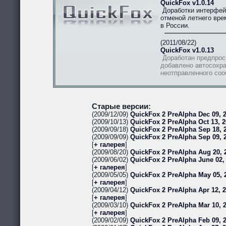
QuickFox v1.0.14
Доработки интерфей
отменой летнего вре
в России.
(2011/08/22)
QuickFox v1.0.13
Доработан предпрос
добавлено автосохра
неотправленного со
Старые версии:
(2009/12/09)
QuickFox 2 PreAlpha Dec 09, 2
(2009/10/13)
QuickFox 2 PreAlpha Oct 13, 2
(2009/09/18)
QuickFox 2 PreAlpha Sep 18, 2
(2009/09/09)
QuickFox 2 PreAlpha Sep 09, 
[
+ галерея
]
(2009/08/20)
QuickFox 2 PreAlpha Aug 20, 
(2009/06/02)
QuickFox 2 PreAlpha June 02,
[
+ галерея
]
(2009/05/05)
QuickFox 2 PreAlpha May 05, 
[
+ галерея
]
(2009/04/12)
QuickFox 2 PreAlpha Apr 12, 
[
+ галерея
]
(2009/03/10)
QuickFox 2 PreAlpha Mar 10, 
[
+ галерея
]
(2009/02/09)
QuickFox 2 PreAlpha Feb 09, 