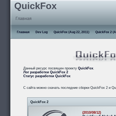
QuickFox
Главная
Главная
Dev Log
QuickFox (Aug 22, 2011)
QuickFox 2 (A
Данный ресурс посвящен проекту
QuickFox
.
Лог разработки QuickFox 2
Статус разработки QuickFox
С сайта можно скачать последние сборки QuickFox 2 и Qu
QuickFox 2
(2010/08/12)