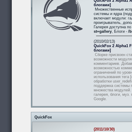
QuickFox 2 Alpha1 A
блогами]
Множественные испр
системы и ядра (подр
включает модули: гал
проигрыватель, допо
Галерея доступна п
st=gallery
, Блоги -
/b
(2010/02/13)
QuickFox 2 Alpha1 Fe
блогами]
Сборке присвоен ста
возможности модуля
комментариев. Добав
возможностью комме
ограничений по уров
использования тега [
обработки user_redef
поддержка системы п
множества модулей.
галерея, блоги, муз.
Google.
QuickFox
(2011/10/30)