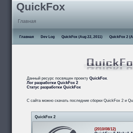
QuickFox
Главная
Главная
Dev Log
QuickFox (Aug 22, 2011)
QuickFox 2 (A
Данный ресурс посвящен проекту
QuickFox
.
Лог разработки QuickFox 2
Статус разработки QuickFox
С сайта можно скачать последние сборки QuickFox 2 и Qu
QuickFox 2
(2010/08/12)