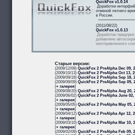
QuickFox v1.0.14
Доработки интерфей
отменой летнего вре
в России.
(2011/08/22)
QuickFox v1.0.13
Доработан предпрос
добавлено автосохра
неотправленного со
Старые версии:
(2009/12/09)
QuickFox 2 PreAlpha Dec 09, 2
(2009/10/13)
QuickFox 2 PreAlpha Oct 13, 2
(2009/09/18)
QuickFox 2 PreAlpha Sep 18, 2
(2009/09/09)
QuickFox 2 PreAlpha Sep 09, 
[
+ галерея
]
(2009/08/20)
QuickFox 2 PreAlpha Aug 20, 
(2009/06/02)
QuickFox 2 PreAlpha June 02,
[
+ галерея
]
(2009/05/05)
QuickFox 2 PreAlpha May 05, 
[
+ галерея
]
(2009/04/12)
QuickFox 2 PreAlpha Apr 12, 
[
+ галерея
]
(2009/03/10)
QuickFox 2 PreAlpha Mar 10, 
[
+ галерея
]
(2009/02/09)
QuickFox 2 PreAlpha Feb 09, 