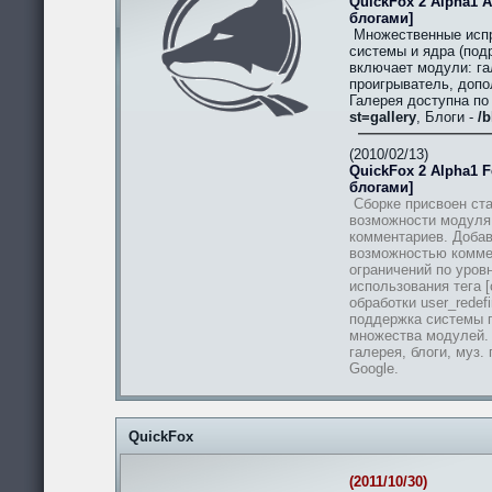
QuickFox 2 Alpha1 A
блогами]
Множественные испр
системы и ядра (подр
включает модули: гал
проигрыватель, допо
Галерея доступна п
st=gallery
, Блоги -
/b
(2010/02/13)
QuickFox 2 Alpha1 Fe
блогами]
Сборке присвоен ста
возможности модуля
комментариев. Добав
возможностью комме
ограничений по уров
использования тега [
обработки user_redef
поддержка системы п
множества модулей.
галерея, блоги, муз.
Google.
QuickFox
(2011/10/30)