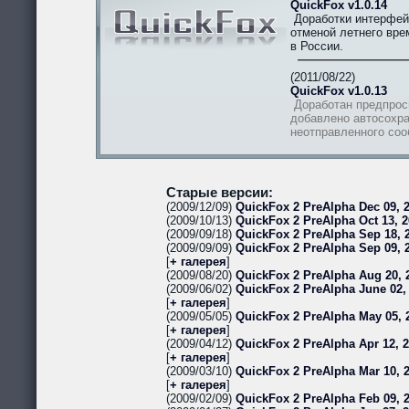
QuickFox v1.0.14
Доработки интерфей
отменой летнего вре
в России.
(2011/08/22)
QuickFox v1.0.13
Доработан предпрос
добавлено автосохра
неотправленного со
Старые версии:
(2009/12/09)
QuickFox 2 PreAlpha Dec 09, 2
(2009/10/13)
QuickFox 2 PreAlpha Oct 13, 2
(2009/09/18)
QuickFox 2 PreAlpha Sep 18, 2
(2009/09/09)
QuickFox 2 PreAlpha Sep 09, 
[
+ галерея
]
(2009/08/20)
QuickFox 2 PreAlpha Aug 20, 
(2009/06/02)
QuickFox 2 PreAlpha June 02,
[
+ галерея
]
(2009/05/05)
QuickFox 2 PreAlpha May 05, 
[
+ галерея
]
(2009/04/12)
QuickFox 2 PreAlpha Apr 12, 
[
+ галерея
]
(2009/03/10)
QuickFox 2 PreAlpha Mar 10, 
[
+ галерея
]
(2009/02/09)
QuickFox 2 PreAlpha Feb 09, 