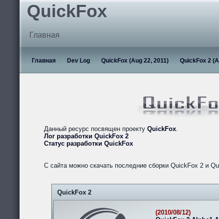
QuickFox
Главная
Главная
Dev Log
QuickFox (Aug 22, 2011)
QuickFox 2 (A
Данный ресурс посвящен проекту
QuickFox
.
Лог разработки QuickFox 2
Статус разработки QuickFox
С сайта можно скачать последние сборки QuickFox 2 и Qu
QuickFox 2
(2010/08/12)