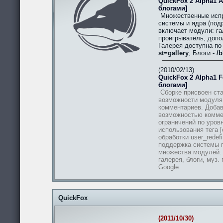
QuickFox 2 Alpha1 A
блогами]
Множественные испр
системы и ядра (подр
включает модули: гал
проигрыватель, допо
Галерея доступна п
st=gallery
, Блоги -
/b
(2010/02/13)
QuickFox 2 Alpha1 Fe
блогами]
Сборке присвоен ста
возможности модуля
комментариев. Добав
возможностью комме
ограничений по уров
использования тега [
обработки user_redef
поддержка системы п
множества модулей.
галерея, блоги, муз.
Google.
QuickFox
(2011/10/30)