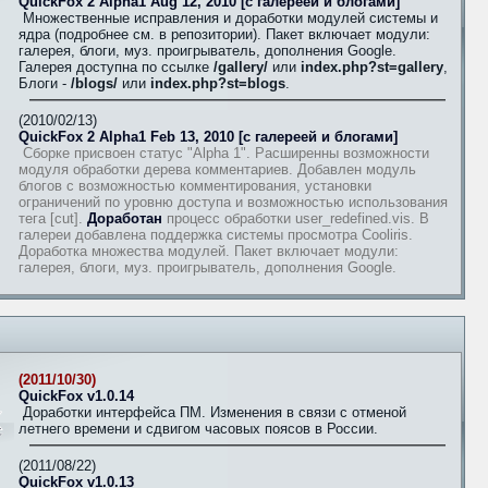
QuickFox 2 Alpha1 Aug 12, 2010 [с галереей и блогами]
Множественные исправления и доработки модулей системы и
ядра (подробнее см. в репозитории). Пакет включает модули:
галерея, блоги, муз. проигрыватель, дополнения Google.
Галерея доступна по ссылке
/gallery/
или
index.php?st=gallery
,
Блоги -
/blogs/
или
index.php?st=blogs
.
(2010/02/13)
QuickFox 2 Alpha1 Feb 13, 2010 [с галереей и блогами]
Сборке присвоен статус "Alpha 1". Расширенны возможности
модуля обработки дерева комментариев. Добавлен модуль
блогов с возможностью комментирования, установки
ограничений по уровню доступа и возможностью использования
тега [cut].
Доработан
процесс обработки user_redefined.vis. В
галереи добавлена поддержка системы просмотра Cooliris.
Доработка множества модулей. Пакет включает модули:
галерея, блоги, муз. проигрыватель, дополнения Google.
(2011/10/30)
QuickFox v1.0.14
Доработки интерфейса ПМ. Изменения в связи с отменой
летнего времени и сдвигом часовых поясов в России.
(2011/08/22)
QuickFox v1.0.13