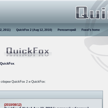
2, 2011)
QuickFox 2 (Aug 12, 2010)
Репозиторий
Foxel's home
QuickFox
.
сборки QuickFox 2 и QuickFox:
(2010/08/12)