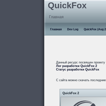
QuickFox
Главная
Главная
Dev Log
QuickFox (Aug 2
Данный ресурс посвящен проекту
Лог разработки QuickFox 2
Статус разработки QuickFox
С сайта можно скачать последние 
QuickFox 2