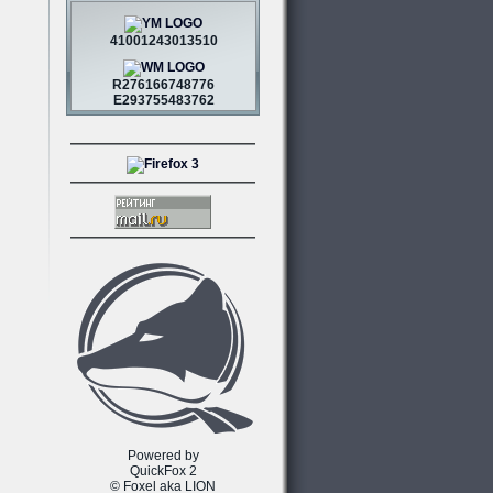
41001243013510
R276166748776
E293755483762
Powered by
QuickFox 2
© Foxel aka LION