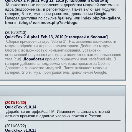
QuickFox 2 Alpha1 Aug 12, 2010 [с галереей и блогами]
Множественные исправления и доработки модулей системы и
ядра (подробнее см. в репозитории). Пакет включает модули:
галерея, блоги, муз. проигрыватель, дополнения Google.
Галерея доступна по ссылке
/gallery/
или
index.php?st=gallery
,
Блоги -
/blogs/
или
index.php?st=blogs
.
(2010/02/13)
QuickFox 2 Alpha1 Feb 13, 2010 [с галереей и блогами]
Сборке присвоен статус "Alpha 1". Расширенны возможности
модуля обработки дерева комментариев. Добавлен модуль
блогов с возможностью комментирования, установки
ограничений по уровню доступа и возможностью использования
тега [cut].
Доработан
процесс обработки user_redefined.vis. В
галереи добавлена поддержка системы просмотра Cooliris.
Доработка множества модулей. Пакет включает модули:
галерея, блоги, муз. проигрыватель, дополнения Google.
(2011/10/30)
QuickFox v1.0.14
Доработки интерфейса ПМ. Изменения в связи с отменой
летнего времени и сдвигом часовых поясов в России.
(2011/08/22)
QuickFox v1.0.13