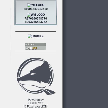
41001243013510
R276166748776
E293755483762
Powered by
QuickFox 2
© Foxel aka LION