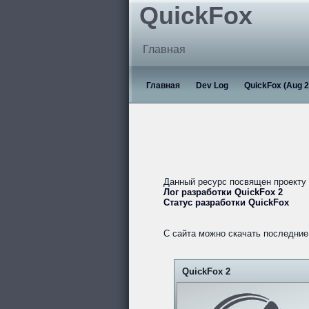
QuickFox
Главная
Главная
Dev Log
QuickFox (Aug 2
Данный ресурс посвящен проекту
Лог разработки QuickFox 2
Статус разработки QuickFox
С сайта можно скачать последние 
QuickFox 2