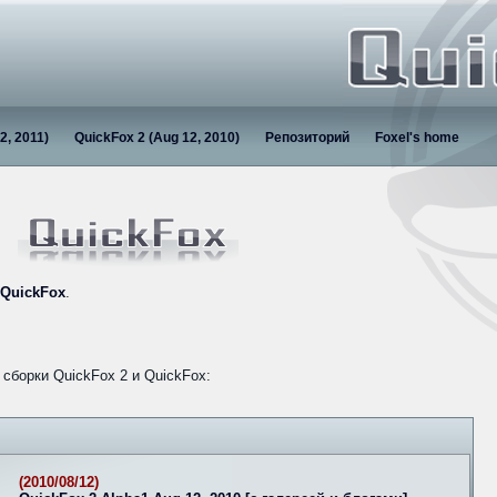
2, 2011)
QuickFox 2 (Aug 12, 2010)
Репозиторий
Foxel's home
QuickFox
.
сборки QuickFox 2 и QuickFox:
(2010/08/12)