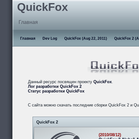
QuickFox
Главная
Главная
Dev Log
QuickFox (Aug 22, 2011)
QuickFox 2 (A
Данный ресурс посвящен проекту
QuickFox
.
Лог разработки QuickFox 2
Статус разработки QuickFox
С сайта можно скачать последние сборки QuickFox 2 и Qu
QuickFox 2
(2010/08/12)