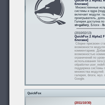
QuickFox 2 Alpha1 A
блогами]
Множественные испр
системы и ядра (подр
включает модули: гал
проигрыватель, допо
Галерея доступна п
st=gallery
, Блоги -
/b
(2010/02/13)
QuickFox 2 Alpha1 Fe
блогами]
Сборке присвоен ста
возможности модуля
комментариев. Добав
возможностью комме
ограничений по уров
использования тега [
обработки user_redef
поддержка системы п
множества модулей.
галерея, блоги, муз.
Google.
QuickFox
(2011/10/30)