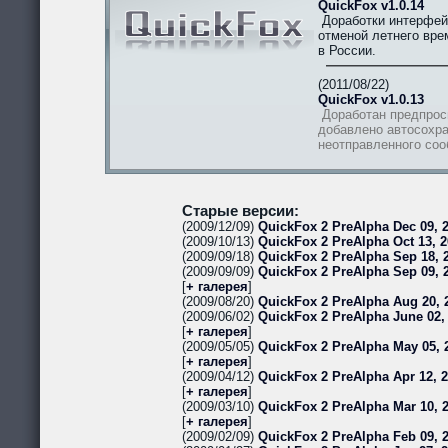
QuickFox v1.0.14
Доработки интерфей
отменой летнего вре
в России.
(2011/08/22)
QuickFox v1.0.13
Доработан предпрос
добавлено автосохра
неотправленного со
Старые версии:
(2009/12/09)
QuickFox 2 PreAlpha Dec 09, 2
(2009/10/13)
QuickFox 2 PreAlpha Oct 13, 2
(2009/09/18)
QuickFox 2 PreAlpha Sep 18, 2
(2009/09/09)
QuickFox 2 PreAlpha Sep 09, 
[
+ галерея
]
(2009/08/20)
QuickFox 2 PreAlpha Aug 20, 
(2009/06/02)
QuickFox 2 PreAlpha June 02,
[
+ галерея
]
(2009/05/05)
QuickFox 2 PreAlpha May 05, 
[
+ галерея
]
(2009/04/12)
QuickFox 2 PreAlpha Apr 12, 
[
+ галерея
]
(2009/03/10)
QuickFox 2 PreAlpha Mar 10, 
[
+ галерея
]
(2009/02/09)
QuickFox 2 PreAlpha Feb 09, 