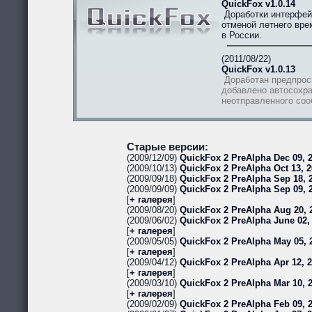
QuickFox v1.0.14
Доработки интерфей
отменой летнего вре
в России.
(2011/08/22)
QuickFox v1.0.13
Доработан предпрос
добавлено автосохра
неотправленного со
Старые версии:
(2009/12/09)
QuickFox 2 PreAlpha Dec 09, 2
(2009/10/13)
QuickFox 2 PreAlpha Oct 13, 2
(2009/09/18)
QuickFox 2 PreAlpha Sep 18, 2
(2009/09/09)
QuickFox 2 PreAlpha Sep 09, 
[
+ галерея
]
(2009/08/20)
QuickFox 2 PreAlpha Aug 20, 
(2009/06/02)
QuickFox 2 PreAlpha June 02,
[
+ галерея
]
(2009/05/05)
QuickFox 2 PreAlpha May 05, 
[
+ галерея
]
(2009/04/12)
QuickFox 2 PreAlpha Apr 12, 
[
+ галерея
]
(2009/03/10)
QuickFox 2 PreAlpha Mar 10, 
[
+ галерея
]
(2009/02/09)
QuickFox 2 PreAlpha Feb 09, 