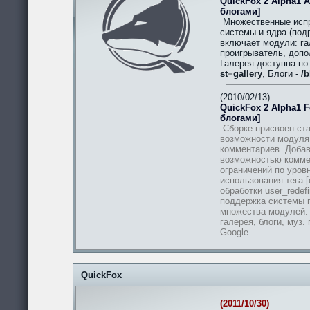
QuickFox 2 Alpha1 A
блогами]
Множественные испр
системы и ядра (подр
включает модули: гал
проигрыватель, допо
Галерея доступна п
st=gallery
, Блоги -
/b
(2010/02/13)
QuickFox 2 Alpha1 Fe
блогами]
Сборке присвоен ста
возможности модуля
комментариев. Добав
возможностью комме
ограничений по уров
использования тега [
обработки user_redef
поддержка системы п
множества модулей.
галерея, блоги, муз.
Google.
QuickFox
(2011/10/30)