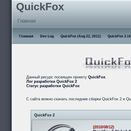
QuickFox
Главная
Главная
Dev Log
QuickFox (Aug 22, 2011)
QuickFox 2 (A
Данный ресурс посвящен проекту
QuickFox
.
Лог разработки QuickFox 2
Статус разработки QuickFox
С сайта можно скачать последние сборки QuickFox 2 и Qu
QuickFox 2
(2010/08/12)