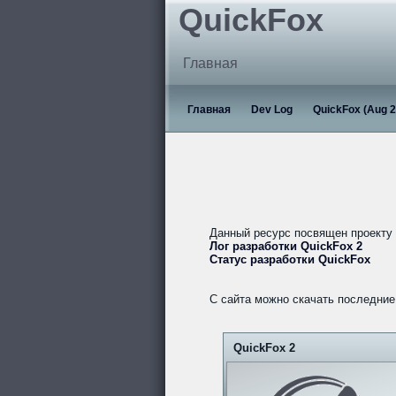
QuickFox
Главная
Главная
Dev Log
QuickFox (Aug 2
Данный ресурс посвящен проекту
Лог разработки QuickFox 2
Статус разработки QuickFox
С сайта можно скачать последние 
QuickFox 2