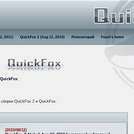
2, 2011)
QuickFox 2 (Aug 12, 2010)
Репозиторий
Foxel's home
QuickFox
.
сборки QuickFox 2 и QuickFox:
(2010/08/12)