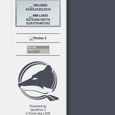
41001243013510
R276166748776
E293755483762
Powered by
QuickFox 2
© Foxel aka LION