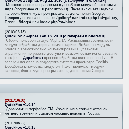
QuickFox 2 Alpha1 Aug 12, 2010 [с галереей и блогами]
Множественные исправления и доработки модулей системы и
ядра (подробнее см. в репозитории). Пакет включает модули:
галерея, блоги, муз. проигрыватель, дополнения Google.
Галерея доступна по ссылке
/gallery/
или
index.php?st=gallery
,
Блоги -
/blogs/
или
index.php?st=blogs
.
(2010/02/13)
QuickFox 2 Alpha1 Feb 13, 2010 [с галереей и блогами]
Сборке присвоен статус "Alpha 1". Расширенны возможности
модуля обработки дерева комментариев. Добавлен модуль
блогов с возможностью комментирования, установки
ограничений по уровню доступа и возможностью использования
тега [cut].
Доработан
процесс обработки user_redefined.vis. В
галереи добавлена поддержка системы просмотра Cooliris.
Доработка множества модулей. Пакет включает модули:
галерея, блоги, муз. проигрыватель, дополнения Google.
(2011/10/30)
QuickFox v1.0.14
Доработки интерфейса ПМ. Изменения в связи с отменой
летнего времени и сдвигом часовых поясов в России.
(2011/08/22)
QuickFox v1.0.13